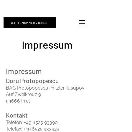
Hausarztzentrum Irrel | Auf Zweikreuz 9 |
+49 6525 93390
|
Bereitschaftszentrale (BDZ) 116117
WARTENUMMER ZIEHEN
Impressum
Impressum
Doru Protopopescu
BAG Protopopescu-Fritzler-Iusupov
Auf Zweikreuz 9
54666 Irrel
Kontakt
Telefon:
+49 6525 93390
Telefax: +49 6525 933929